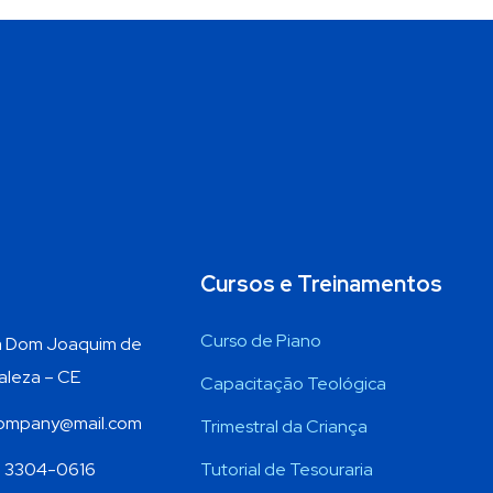
Cursos e Treinamentos
Curso de Piano
 Dom Joaquim de
aleza – CE
Capacitação Teológica
mpany@mail.com
Trimestral da Criança
) 3304-0616
Tutorial de Tesouraria