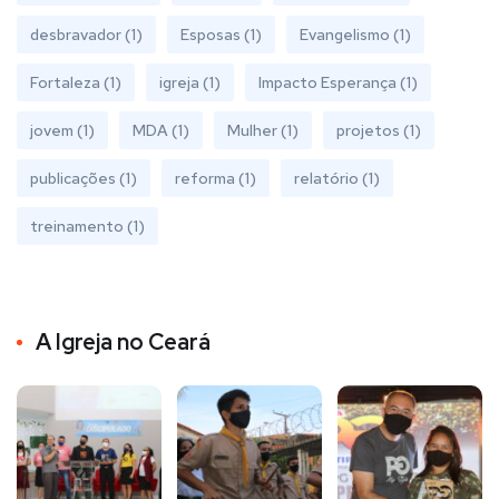
desbravador
(1)
Esposas
(1)
Evangelismo
(1)
Fortaleza
(1)
igreja
(1)
Impacto Esperança
(1)
jovem
(1)
MDA
(1)
Mulher
(1)
projetos
(1)
publicações
(1)
reforma
(1)
relatório
(1)
treinamento
(1)
A Igreja no Ceará