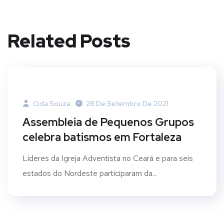
Twit
Face
Pint
Linke
Goo
ter
book
eres
dIn
gle
Related Posts
t
Plus
Cida Souza
28 De Setembro De 2021
Assembleia de Pequenos Grupos
celebra batismos em Fortaleza
Líderes da Igreja Adventista no Ceará e para seis
estados do Nordeste participaram da...