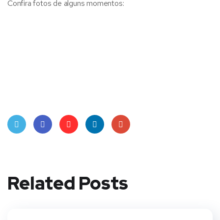
Confira fotos de alguns momentos:
Twit
Face
Pint
Linke
Goo
ter
book
eres
dIn
gle
Related Posts
t
Plus