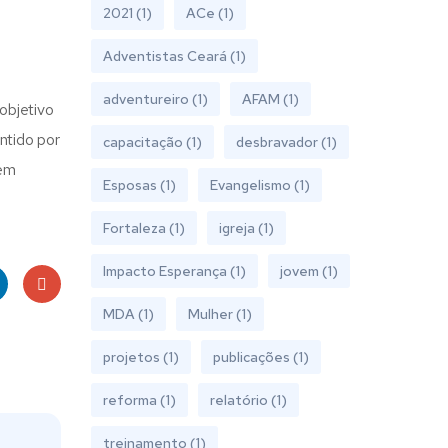
2021
(1)
ACe
(1)
Adventistas Ceará
(1)
adventureiro
(1)
AFAM
(1)
objetivo
ntido por
capacitação
(1)
desbravador
(1)
tem
Esposas
(1)
Evangelismo
(1)
Fortaleza
(1)
igreja
(1)
Impacto Esperança
(1)
jovem
(1)
MDA
(1)
Mulher
(1)
ke
Goo
projetos
(1)
publicações
(1)
gle
reforma
(1)
relatório
(1)
Plus
treinamento
(1)