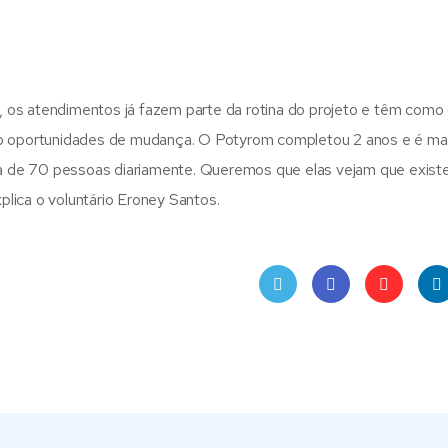
os atendimentos já fazem parte da rotina do projeto e têm como 
do oportunidades de mudança. O Potyrom completou 2 anos e é ma
 de 70 pessoas diariamente. Queremos que elas vejam que exis
lica o voluntário Eroney Santos.
Twit
Face
Pint
Lin
ter
book
eres
dIn
t