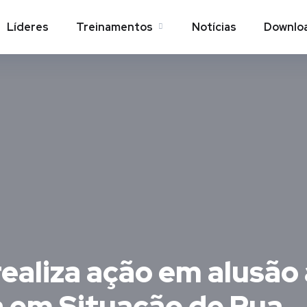
Líderes
Treinamentos
Notícias
Downlo
ealiza ação em alusão 
a em Situação de Rua