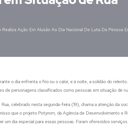
m Realiza Ação Em Alusão Ao Dia Nacional De Luta Da Pessoa 
te o dia enfrenta o frio ou o calor, e à noite, a solidão do relent
entes de personagens classificados como pessoas em situação de ru
 Rua, celebrado nesta segunda-feira (19), chama a atenção da so
o nisso que o projeto Potyrom, da Agência de Desenvolvimento e 
ver um dia especial para essas pessoas. Foram oferecidos serviços