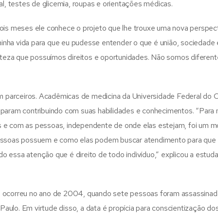
al, testes de glicemia, roupas e orientações médicas.
dois meses ele conhece o projeto que lhe trouxe uma nova perspec
inha vida para que eu pudesse entender o que é união, sociedade 
erteza que possuímos direitos e oportunidades. Não somos diferent
om parceiros. Acadêmicas de medicina da Universidade Federal do 
iparam contribuindo com suas habilidades e conhecimentos. “Para
as e com as pessoas, independente de onde elas estejam, foi um 
 pessoas possuem e como elas podem buscar atendimento para que
 essa atenção que é direito de todo indivíduo,” explicou a estud
ue ocorreu no ano de 2004, quando sete pessoas foram assassinad
ulo. Em virtude disso, a data é propícia para conscientização dos