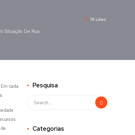
74
Likes
Em Situação De Rua
Pesquisa
o. Em cada
a.
ciedade
Recursos
Categorias
 de