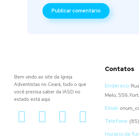
Contatos
Bem vindo ao site da Igreja
Adventistas no Ceará, tudo o que
Endereço:
Rua
você precisa saber da IASD no
Melo, 559, Fort
estado está aqui.
Email:
onum_co
Telefone:
(85
Horário de fu